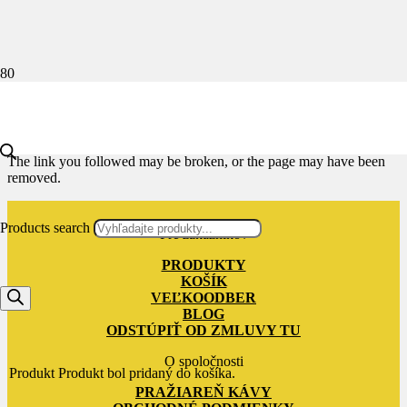
Stránka nenájdená
The link you followed may be broken, or the page may have been
removed.
Products search
Pre zákazníkov
PRODUKTY
KOŠÍK
VEĽKOODBER
BLOG
ODSTÚPIŤ OD ZMLUVY TU
O spoločnosti
Produkt
Produkt
bol pridaný do košíka.
PRAŽIAREŇ KÁVY