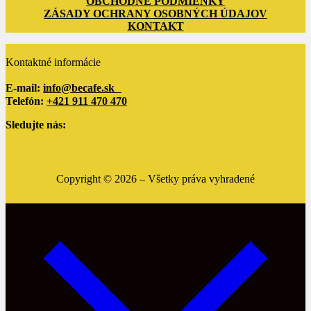
OBCHODNÉ PODMIENKY
ZÁSADY OCHRANY OSOBNÝCH ÚDAJOV
KONTAKT
Kontaktné informácie
E-mail:
info@becafe.sk
Telefón:
+421 911 470 470
Sledujte nás:
Copyright ©
2026
– Všetky práva vyhradené