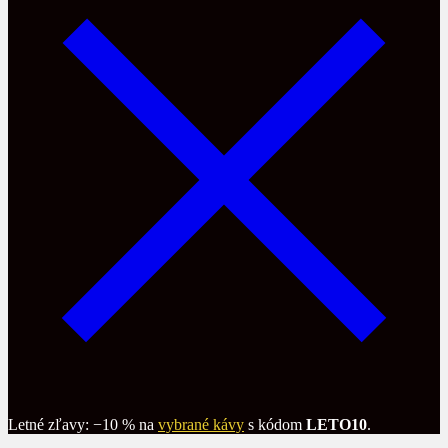
Letné zľavy: −10 % na
vybrané kávy
s kódom
LETO10
.