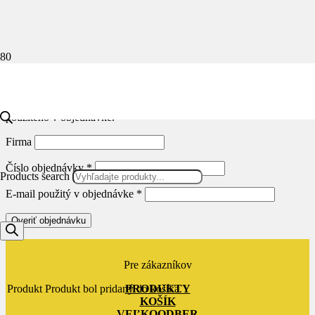
Tento formulár slúži na online odoslanie oznámenia o odstúpení od
zmluvy.
Najskôr overíme objednávku podľa čísla objednávky a e-mailu
použitého v objednávke.
Firma
Číslo objednávky
*
Products search
E-mail použitý v objednávke
*
Overiť objednávku
Pre zákazníkov
PRODUKTY
Produkt
Produkt
bol pridaný do košíka.
KOŠÍK
VEĽKOODBER