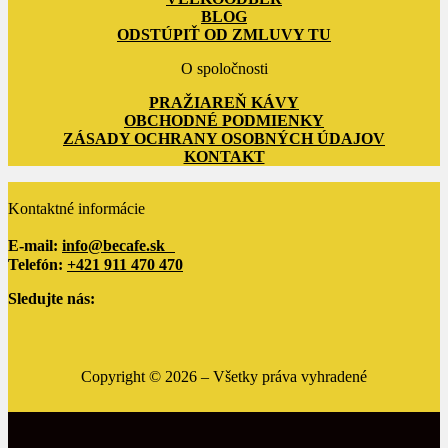
BLOG
ODSTÚPIŤ OD ZMLUVY TU
O spoločnosti
PRAŽIAREŇ KÁVY
OBCHODNÉ PODMIENKY
ZÁSADY OCHRANY OSOBNÝCH ÚDAJOV
KONTAKT
Kontaktné informácie
E-mail:
info@becafe.sk
Telefón:
+421 911 470 470
Sledujte nás:
Copyright ©
2026
– Všetky práva vyhradené