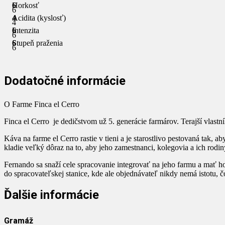
Horkosť
6
6
Acidita (kyslosť)
4
4
Intenzita
6
6
Stupeň praženia
6
6
Dodatočné informácie
O Farme Finca el Cerro
Finca el Cerro je dedičstvom už 5. generácie farmárov. Terajší vlast
Káva na farme el Cerro rastie v tieni a je starostlivo pestovaná tak, 
kladie veľký dôraz na to, aby jeho zamestnanci, kolegovia a ich rodin
Fernando sa snaží cele spracovanie integrovať na jeho farmu a mať ho
do spracovateľskej stanice, kde ale objednávateľ nikdy nemá istotu, č
Ďalšie informácie
Gramáž