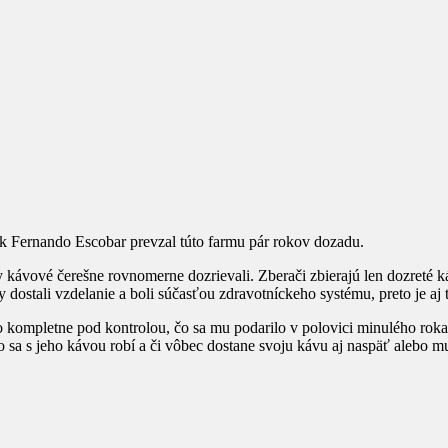
ník Fernando Escobar prevzal túto farmu pár rokov dozadu.
aby kávové čerešne rovnomerne dozrievali. Zberači zbierajú len dozreté k
y dostali vzdelanie a boli súčasťou zdravotníckeho systému, preto je aj
 kompletne pod kontrolou, čo sa mu podarilo v polovici minulého roka. 
o sa s jeho kávou robí a či vôbec dostane svoju kávu aj naspäť alebo m