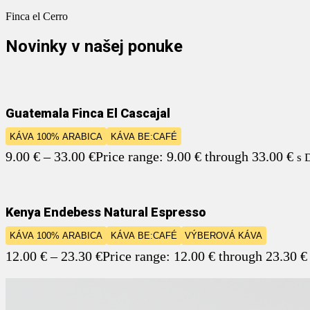
Finca el Cerro
Novinky v našej ponuke
Guatemala Finca El Cascajal
KÁVA 100% ARABICA
KÁVA BE:CAFÉ
9.00
€
–
33.00
€
Price range: 9.00 € through 33.00 €
s 
Kenya Endebess Natural Espresso
KÁVA 100% ARABICA
KÁVA BE:CAFÉ
VÝBEROVÁ KÁVA
12.00
€
–
23.30
€
Price range: 12.00 € through 23.30 €