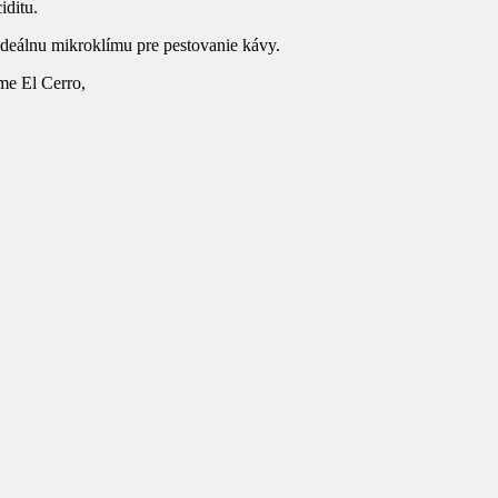
iditu.
ideálnu mikroklímu pre pestovanie kávy.
me El Cerro,