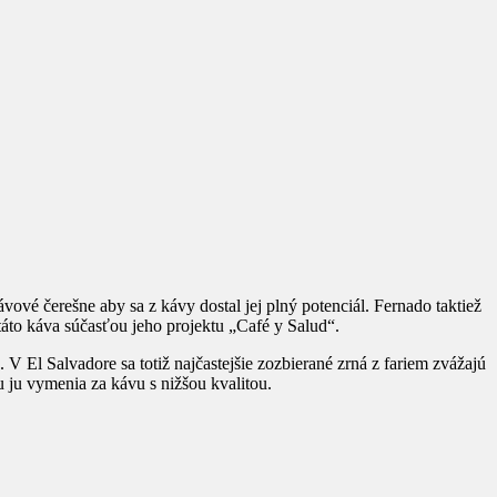
ávové čerešne aby sa z kávy dostal jej plný potenciál. Fernado taktiež
 táto káva súčasťou jeho projektu „Café y Salud“.
V El Salvadore sa totiž najčastejšie zozbierané zrná z fariem zvážajú
u ju vymenia za kávu s nižšou kvalitou.