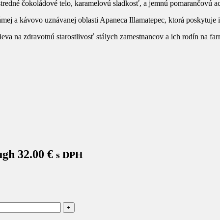
tredné čokoládové telo, karamelovú sladkosť, a jemnú pomarančovú ac
námej a kávovo uznávanej oblasti Apaneca Illamatepec, ktorá poskytuje 
eva na zdravotnú starostlivosť stálych zamestnancov a ich rodín na far
ugh 32.00 €
s DPH