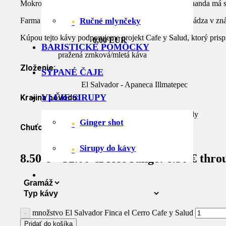
Mokro spracovaný El Salvador od nášho partnera Fernanda má s
Váš košík
Farma El Cerro, na ktorej sa naša káva pestuje sa nachádza v z
Ručné mlynčeky
Kúpou tejto kávy podporujeme projekt Cafe y Salud, ktorý prispi
0,00 EUR
BARISTICKÉ POMÔCKY
pražená zrnková/mletá káva
Zloženie:
SYPANÉ ČAJE
El Salvador - Apaneca Illmatepec
VLČIE SIRUPY
Krajina pôvodu:
čokoláda, pomaranč, karamel, arašidy
Ginger shot
Chuťový profil:
Sirupy do kávy
8.50
€
–
32.00
€
Price range: 8.50 € thro
množstvo El Salvador Finca el Cerro Cafe y Salud
Pridať do košíka