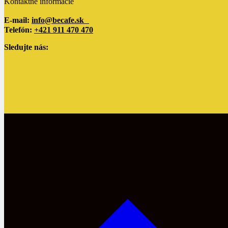
Kontaktné informácie
E-mail:
info@becafe.sk
Telefón:
+421 911 470 470
Sledujte nás: