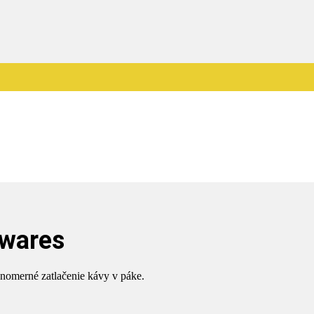
owares
vnomerné zatlačenie kávy v páke.