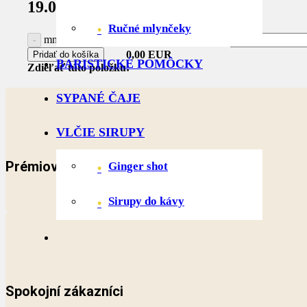
19.00
€
s DPH
Váš košík
Ručné mlynčeky
množstvo Podložka pod páku Rhinowares
0,00 EUR
Pridať do košíka
BARISTICKÉ POMÔCKY
Zdieľať túto položku:
SYPANÉ ČAJE
VLČIE SIRUPY
Prémiová káva
Ginger shot
Sirupy do kávy
Spokojní zákazníci