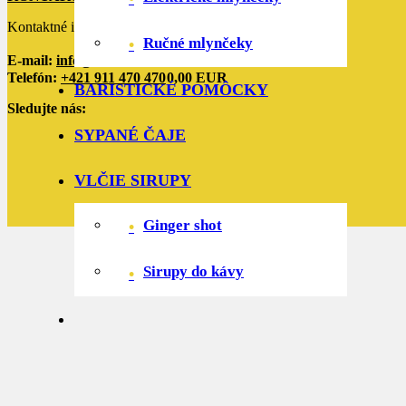
Kontaktné informácie
Váš košík
Ručné mlynčeky
E-mail:
info@becafe.sk
Telefón:
+421 911 470 470
0,00 EUR
BARISTICKÉ POMÔCKY
Sledujte nás:
SYPANÉ ČAJE
VLČIE SIRUPY
Ginger shot
Sirupy do kávy