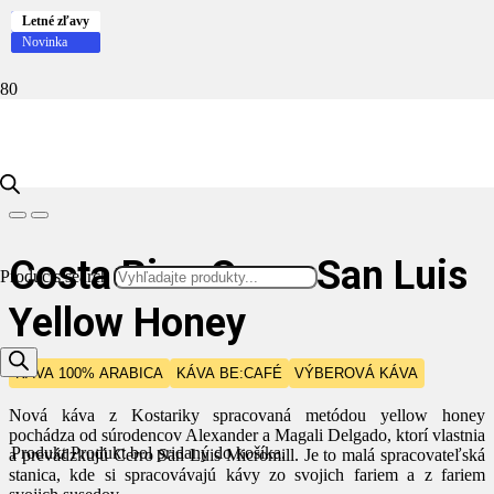
Letné zľavy
Novinka
Novinka
Letné zľavy
Novinka
Novinka
Domov
Káva
Výberová káva
Costa Rica Cerro San Luis Yellow Honey
Costa Rica Cerro San Luis Yellow Honey
Costa Rica Cerro San Luis
Products search
Yellow Honey
KÁVA 100% ARABICA
KÁVA BE:CAFÉ
VÝBEROVÁ KÁVA
Nová káva z Kostariky spracovaná metódou yellow honey
pochádza od súrodencov Alexander a Magali Delgado, ktorí vlastnia
Produkt
Produkt
bol pridaný do košíka.
a prevádzkujú Cerro San Luis Micromill. Je to malá spracovateľská
stanica, kde si spracovávajú kávy zo svojich fariem a z fariem