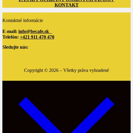
KONTAKT
Kontaktné informácie
E-mail:
info@becafe.sk
Telefón:
+421 911 470 470
Sledujte nás:
Copyright ©
2026
– Všetky práva vyhradené