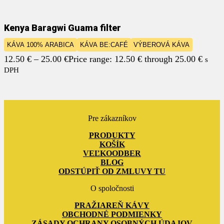
Kenya Baragwi Guama filter
KÁVA 100% ARABICA
KÁVA BE:CAFÉ
VÝBEROVÁ KÁVA
12.50
€
–
25.00
€
Price range: 12.50 € through 25.00 €
s
DPH
Pre zákazníkov
PRODUKTY
KOŠÍK
VEĽKOODBER
BLOG
ODSTÚPIŤ OD ZMLUVY TU
O spoločnosti
PRAŽIAREŇ KÁVY
OBCHODNÉ PODMIENKY
ZÁSADY OCHRANY OSOBNÝCH ÚDAJOV