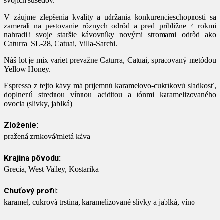
svojich susedov.
V záujme zlepšenia kvality a udržania konkurencieschopnosti sa
zamerali na pestovanie rôznych odrôd a pred približne 4 rokmi
nahradili svoje staršie kávovníky novými stromami odrôd ako
Caturra, SL-28, Catuai, Villa-Sarchi.
Náš lot je mix variet prevažne Caturra, Catuai, spracovaný metódou
Yellow Honey.
Espresso z tejto kávy má príjemnú karamelovo-cukríkovú sladkosť,
doplnenú strednou vínnou aciditou a tónmi karamelizovaného
ovocia (slivky, jablká)
Zloženie:
pražená zrnková/mletá káva
Krajina pôvodu:
Grecia, West Valley, Kostarika
Chuťový profil:
karamel, cukrová trstina, karamelizované slivky a jablká, víno