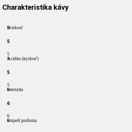
Charakteristika kávy
Horkosť
5
5
5
Acidita (kyslosť)
5
5
5
Intenzita
6
6
6
Stupeň praženia
6