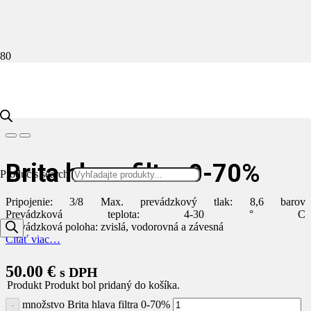
Domov
Kávovary
Príslušenstvo
Brita hlava filtra 0-70%
Brita hlava filtra 0-70%
Brita hlava filtra 0-70%
Products search
Pripojenie: 3/8 Max. prevádzkový tlak: 8,6 barov
Prevádzková teplota: 4-30 ° C
Prevádzková poloha: zvislá, vodorovná a závesná
Čítať viac…
50.00
€
s DPH
Produkt
Produkt
bol pridaný do košíka.
množstvo Brita hlava filtra 0-70%