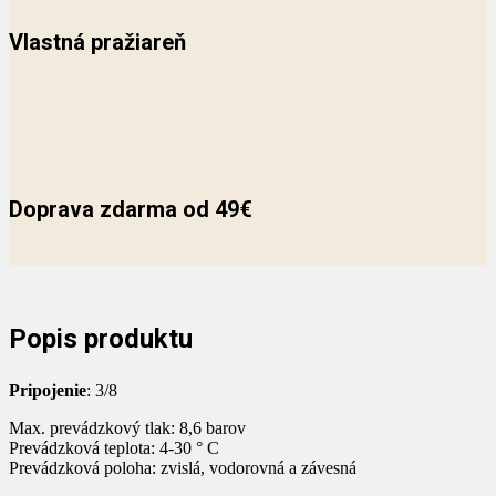
Vlastná pražiareň
Doprava zdarma od 49€
Popis produktu
Pripojenie
: 3/8
Max
.
prevádzkový
tlak
:
8,6
barov
Prevádzková
teplota
:
4-30
° C
Prevádzková
poloha
:
zvislá
,
vodorovná
a
závesná