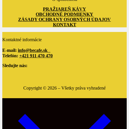
PRAŽIAREŇ KÁVY
OBCHODNÉ PODMIENKY
ZÁSADY OCHRANY OSOBNÝCH ÚDAJOV
KONTAKT
Kontaktné informácie
E-mail:
info@becafe.sk
Telefón:
+421 911 470 470
Sledujte nás:
Copyright ©
2026
– Všetky práva vyhradené